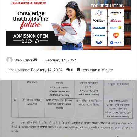
Web Editor
S
February 14, 2024
e
Last Updated: February 14, 2024
0
Less than a minute
n
d
a
n
e
m
a
i
l