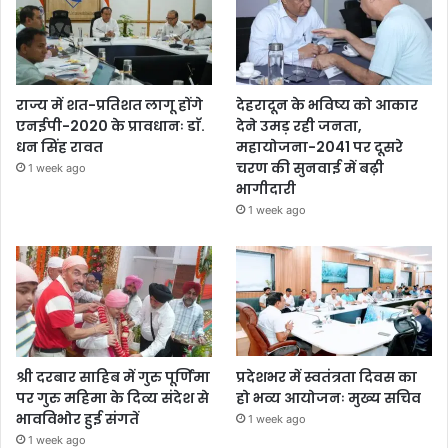
राज्य में शत-प्रतिशत लागू होंगे
देहरादून के भविष्य को आकार
एनईपी-2020 के प्रावधानः डाॅ.
देने उमड़ रही जनता,
धन सिंह रावत
महायोजना-2041 पर दूसरे
चरण की सुनवाई में बढ़ी
1 week ago
भागीदारी
1 week ago
श्री दरबार साहिब में गुरु पूर्णिमा
प्रदेशभर में स्वतंत्रता दिवस का
पर गुरु महिमा के दिव्य संदेश से
हो भव्य आयोजनः मुख्य सचिव
भावविभोर हुई संगतें
1 week ago
1 week ago