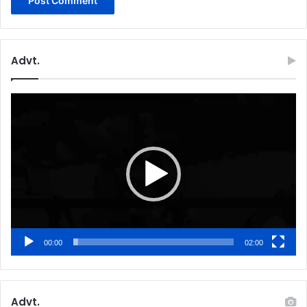
Advt.
Video
Player
00:00
02:00
Advt.