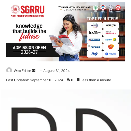
Web Editor
S
August 31, 2024
e
Last Updated: September 10, 2024
0
Less than a minute
n
d
a
n
e
m
a