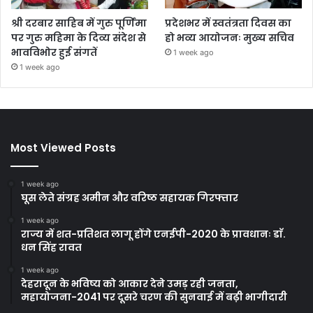
श्री दरबार साहिब में गुरु पूर्णिमा
प्रदेशभर में स्वतंत्रता दिवस का
पर गुरु महिमा के दिव्य संदेश से
हो भव्य आयोजनः मुख्य सचिव
भावविभोर हुई संगतें
1 week ago
1 week ago
Most Viewed Posts
1 week ago
घूस लेते संग्रह अमीन और वरिष्ठ सहायक गिरफ्तार
1 week ago
राज्य में शत-प्रतिशत लागू होंगे एनईपी-2020 के प्रावधानः डाॅ.
धन सिंह रावत
1 week ago
देहरादून के भविष्य को आकार देने उमड़ रही जनता,
महायोजना-2041 पर दूसरे चरण की सुनवाई में बढ़ी भागीदारी