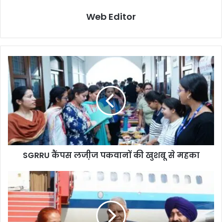
Web Editor
SGRRU कैंपस लजी़ज पकवानों की खुशबू से महका