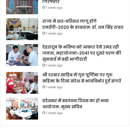
गिरफ्तार
1 week ago
राज्य में शत-प्रतिशत लागू होंगे
एनईपी-2020 के प्रावधानः डाॅ. धन सिंह रावत
1 week ago
देहरादून के भविष्य को आकार देने उमड़ रही
जनता, महायोजना-2041 पर दूसरे चरण की
सुनवाई में बढ़ी भागीदारी
1 week ago
श्री दरबार साहिब में गुरु पूर्णिमा पर गुरु
महिमा के दिव्य संदेश से भावविभोर हुई संगतें
1 week ago
प्रदेशभर में स्वतंत्रता दिवस का हो भव्य
आयोजनः मुख्य सचिव
1 week ago