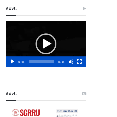
Advt.
Video
Player
00:00
02:00
Advt.