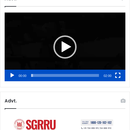
Video
Player
00:00
02:00
Advt.