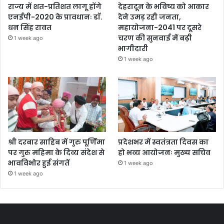
राज्य में शत-प्रतिशत लागू होंगे
देहरादून के भविष्य को आकार
एनईपी-2020 के प्रावधानः डाॅ.
देने उमड़ रही जनता,
धन सिंह रावत
महायोजना-2041 पर दूसरे
चरण की सुनवाई में बढ़ी
1 week ago
भागीदारी
1 week ago
श्री दरबार साहिब में गुरु पूर्णिमा
प्रदेशभर में स्वतंत्रता दिवस का
पर गुरु महिमा के दिव्य संदेश से
हो भव्य आयोजनः मुख्य सचिव
भावविभोर हुई संगतें
1 week ago
1 week ago