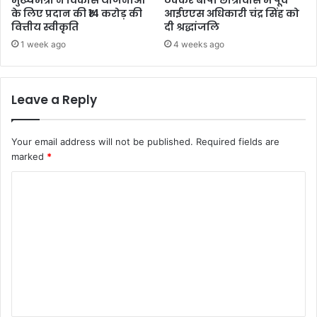
मुख्यमंत्री ने विकास योजनाओं
ठक्कर बापा छात्रावास में पूर्व
के लिए प्रदान की ₹14 करोड़ की
आईएएस अधिकारी चंद्र सिंह को
वित्तीय स्वीकृति
दी श्रद्धांजलि
1 week ago
4 weeks ago
Leave a Reply
Your email address will not be published.
Required fields are
marked
*
C
o
m
m
e
n
t