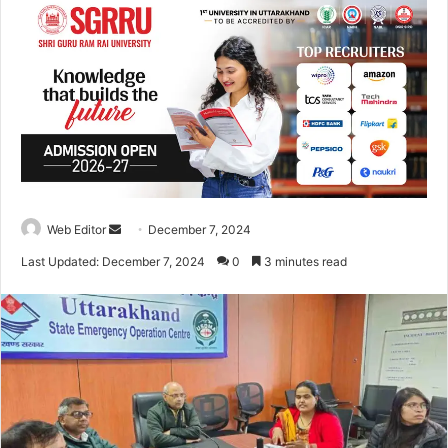
Web Editor
S
December 7, 2024
e
Last Updated: December 7, 2024
0
3 minutes read
n
d
a
n
e
m
a
i