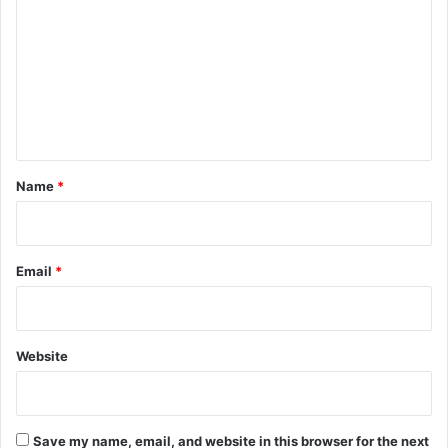
o
m
m
e
n
t
*
Name
*
Email
*
Website
Save my name, email, and website in this browser for the next