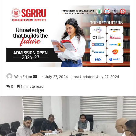
Web Editor
S
July 27, 2024
Last Updated: July 27, 2024
e
0
1 minute read
n
d
a
n
e
m
a