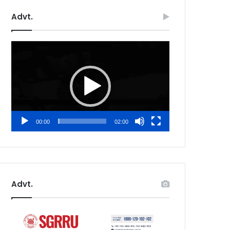
Advt.
Video
Player
00:00
02:00
Advt.