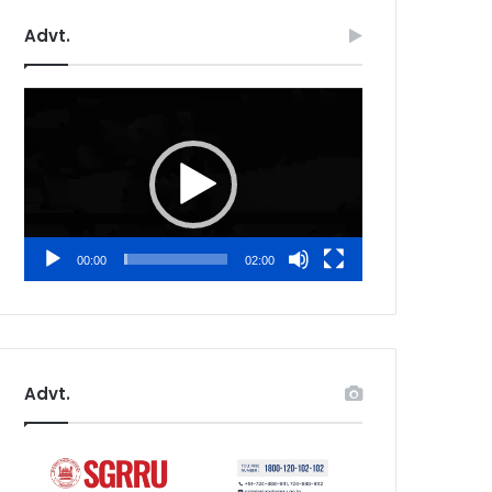
Advt.
Video
Player
00:00
02:00
Advt.