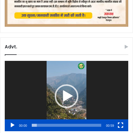
Advt.
Video
Player
00:00
00:59