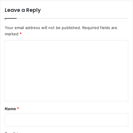
Leave a Reply
Your email address will not be published.
Required fields are
marked
*
C
o
m
m
e
n
t
*
Name
*