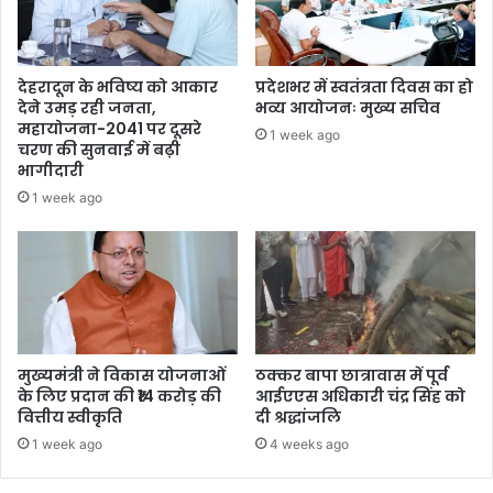
देहरादून के भविष्य को आकार
प्रदेशभर में स्वतंत्रता दिवस का हो
देने उमड़ रही जनता,
भव्य आयोजनः मुख्य सचिव
महायोजना-2041 पर दूसरे
1 week ago
चरण की सुनवाई में बढ़ी
भागीदारी
1 week ago
मुख्यमंत्री ने विकास योजनाओं
ठक्कर बापा छात्रावास में पूर्व
के लिए प्रदान की ₹14 करोड़ की
आईएएस अधिकारी चंद्र सिंह को
वित्तीय स्वीकृति
दी श्रद्धांजलि
1 week ago
4 weeks ago