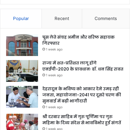
Popular
Recent
Comments
घूस लेते संग्रह अमीन और वरिष्ठ सहायक
गिरफ्तार
1 week ago
राज्य में शत-प्रतिशत लागू होंगे
एनईपी-2020 के प्रावधानः डाॅ. धन सिंह रावत
1 week ago
देहरादून के भविष्य को आकार देने उमड़ रही
जनता, महायोजना-2041 पर दूसरे चरण की
सुनवाई में बढ़ी भागीदारी
1 week ago
श्री दरबार साहिब में गुरु पूर्णिमा पर गुरु
महिमा के दिव्य संदेश से भावविभोर हुई संगतें
1 week ago