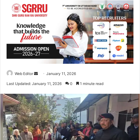
Web Editor
S
January 11, 2026
e
Last Updated: January 11, 2026
0
1 minute read
n
d
a
n
e
m
a