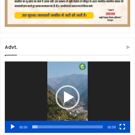
Advt.
Video
Player
00:00
00:59