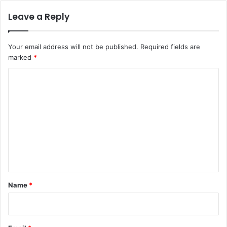
Leave a Reply
Your email address will not be published.
Required fields are
marked
*
C
o
m
m
e
n
t
*
Name
*