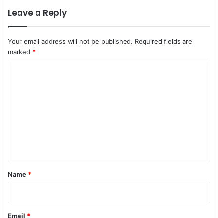
Leave a Reply
Your email address will not be published.
Required fields are
marked
*
C
o
m
m
e
n
t
*
Name
*
Email
*