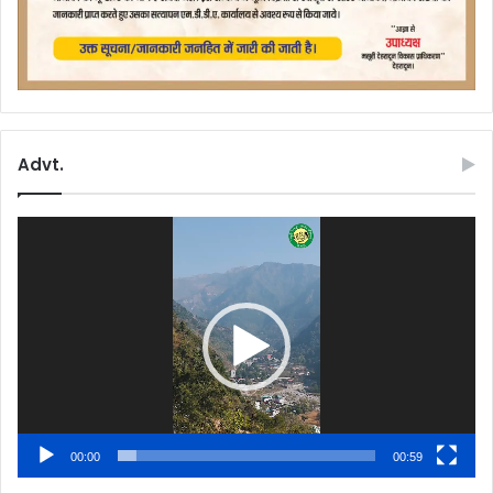
Advt.
Video
Player
00:00
00:59