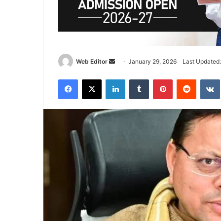
Web Editor
S
January 29, 2026
Last Updated:
e
Facebook
X
LinkedIn
Tumblr
Pinterest
Reddit
VK
n
d
a
n
e
m
a
i
l