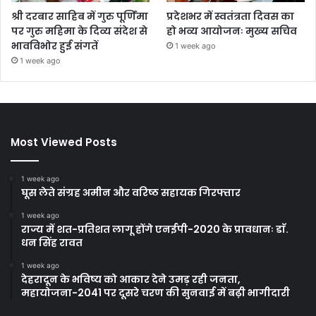
श्री दरबार साहिब में गुरु पूर्णिमा
प्रदेशभर में स्वतंत्रता दिवस का
पर गुरु महिमा के दिव्य संदेश से
हो भव्य आयोजनः मुख्य सचिव
भावविभोर हुई संगतें
1 week ago
1 week ago
Most Viewed Posts
1 week ago
घूस लेते संग्रह अमीन और वरिष्ठ सहायक गिरफ्तार
1 week ago
राज्य में शत-प्रतिशत लागू होंगे एनईपी-2020 के प्रावधानः डाॅ.
धन सिंह रावत
1 week ago
देहरादून के भविष्य को आकार देने उमड़ रही जनता,
महायोजना-2041 पर दूसरे चरण की सुनवाई में बढ़ी भागीदारी