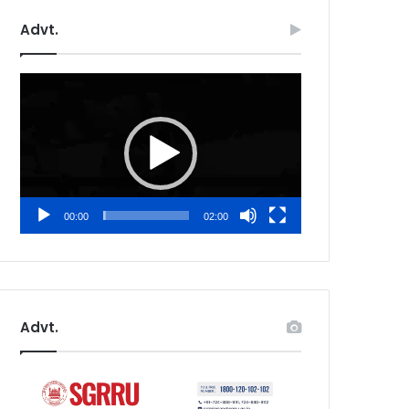
Advt.
Video
Player
00:00
02:00
Advt.