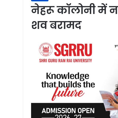
नेहरू काॅलोनी में ना
शव बरामद