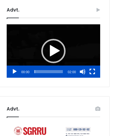
Advt.
Video
Player
00:00
02:00
Advt.