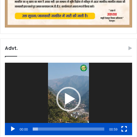
Advt.
Video
Player
00:00
00:59