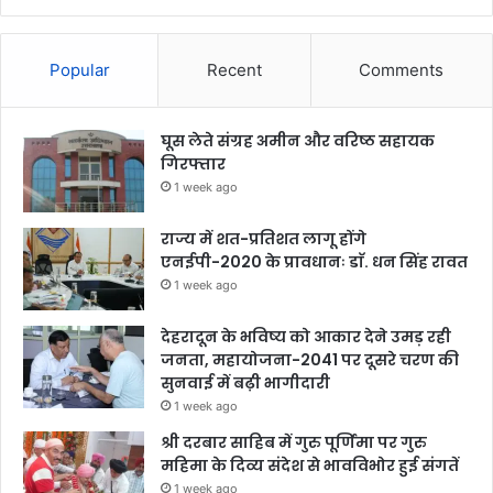
Popular
Recent
Comments
घूस लेते संग्रह अमीन और वरिष्ठ सहायक
गिरफ्तार
1 week ago
राज्य में शत-प्रतिशत लागू होंगे
एनईपी-2020 के प्रावधानः डाॅ. धन सिंह रावत
1 week ago
देहरादून के भविष्य को आकार देने उमड़ रही
जनता, महायोजना-2041 पर दूसरे चरण की
सुनवाई में बढ़ी भागीदारी
1 week ago
श्री दरबार साहिब में गुरु पूर्णिमा पर गुरु
महिमा के दिव्य संदेश से भावविभोर हुई संगतें
1 week ago