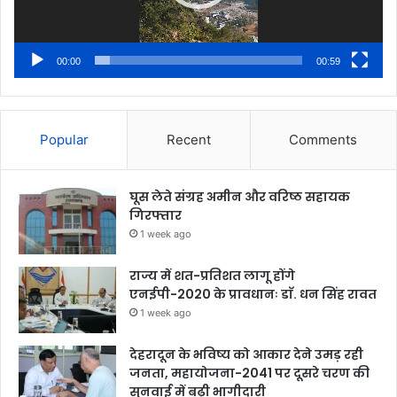
00:00
00:59
Popular
Recent
Comments
घूस लेते संग्रह अमीन और वरिष्ठ सहायक
गिरफ्तार
1 week ago
राज्य में शत-प्रतिशत लागू होंगे
एनईपी-2020 के प्रावधानः डाॅ. धन सिंह रावत
1 week ago
देहरादून के भविष्य को आकार देने उमड़ रही
जनता, महायोजना-2041 पर दूसरे चरण की
सुनवाई में बढ़ी भागीदारी