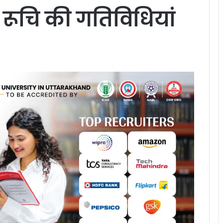
ी रूचि की गतिविधियांं