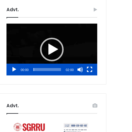
Advt.
Video
Player
00:00
02:00
Advt.