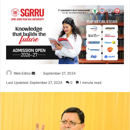
Web Editor
S
September 27, 2024
e
Last Updated: September 27, 2024
0
1 minute read
n
d
a
n
e
m
a