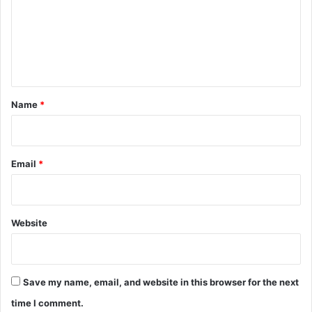
m
e
n
t
*
Name
*
Email
*
Website
Save my name, email, and website in this browser for the next
time I comment.