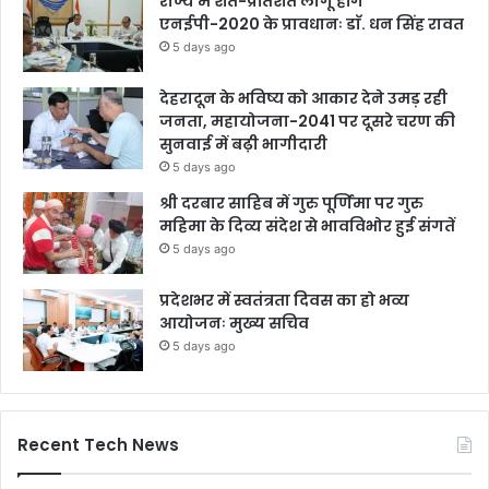
राज्य में शत-प्रतिशत लागू होंगे
एनईपी-2020 के प्रावधानः डाॅ. धन सिंह रावत
5 days ago
देहरादून के भविष्य को आकार देने उमड़ रही
जनता, महायोजना-2041 पर दूसरे चरण की
सुनवाई में बढ़ी भागीदारी
5 days ago
श्री दरबार साहिब में गुरु पूर्णिमा पर गुरु
महिमा के दिव्य संदेश से भावविभोर हुई संगतें
5 days ago
प्रदेशभर में स्वतंत्रता दिवस का हो भव्य
आयोजनः मुख्य सचिव
5 days ago
Recent Tech News