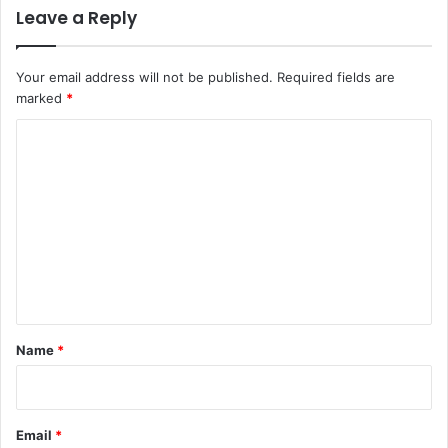
Leave a Reply
Your email address will not be published.
Required fields are
marked
*
C
o
m
m
e
n
t
*
Name
*
Email
*