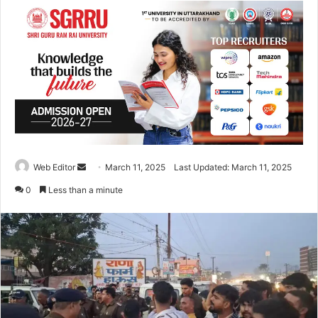
Web Editor
S
March 11, 2025
Last Updated: March 11, 2025
e
0
Less than a minute
n
d
a
n
e
m
a