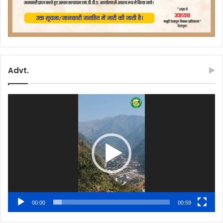
Advt.
Video
Player
00:00
00:59