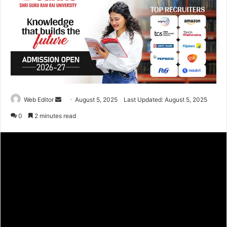
Web Editor
S
August 5, 2025
Last Updated: August 5, 2025
e
0
2 minutes read
n
d
a
n
e
m
a
i
l