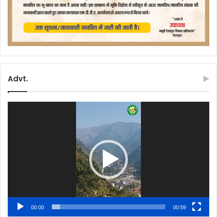
Advt.
Video
Player
00:00
00:59