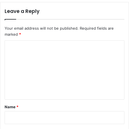
Leave a Reply
Your email address will not be published.
Required fields are
marked
*
C
o
m
m
e
n
t
*
Name
*