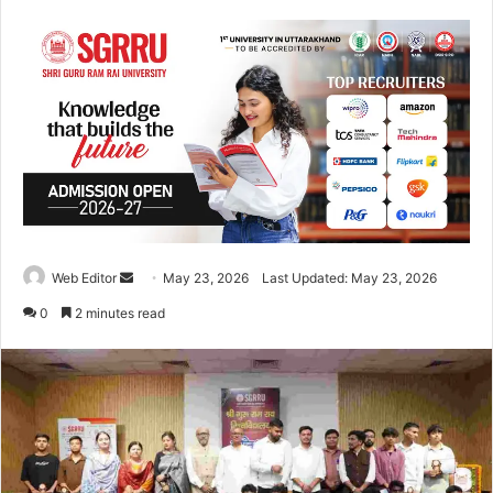
Web Editor
S
May 23, 2026
Last Updated: May 23, 2026
e
0
2 minutes read
n
d
a
n
e
m
a