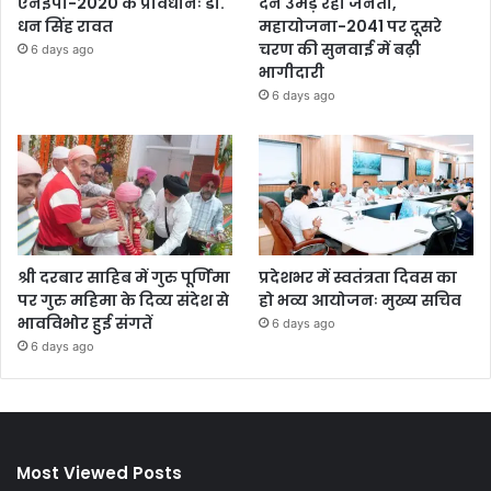
एनईपी-2020 के प्रावधानः डाॅ.
देने उमड़ रही जनता,
धन सिंह रावत
महायोजना-2041 पर दूसरे
चरण की सुनवाई में बढ़ी
6 days ago
भागीदारी
6 days ago
श्री दरबार साहिब में गुरु पूर्णिमा
प्रदेशभर में स्वतंत्रता दिवस का
पर गुरु महिमा के दिव्य संदेश से
हो भव्य आयोजनः मुख्य सचिव
भावविभोर हुई संगतें
6 days ago
6 days ago
Most Viewed Posts