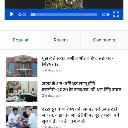
00:00
00:59
Popular
Recent
Comments
घूस लेते संग्रह अमीन और वरिष्ठ सहायक
गिरफ्तार
6 days ago
राज्य में शत-प्रतिशत लागू होंगे
एनईपी-2020 के प्रावधानः डाॅ. धन सिंह रावत
6 days ago
देहरादून के भविष्य को आकार देने उमड़ रही
जनता, महायोजना-2041 पर दूसरे चरण की
सुनवाई में बढ़ी भागीदारी
6 days ago