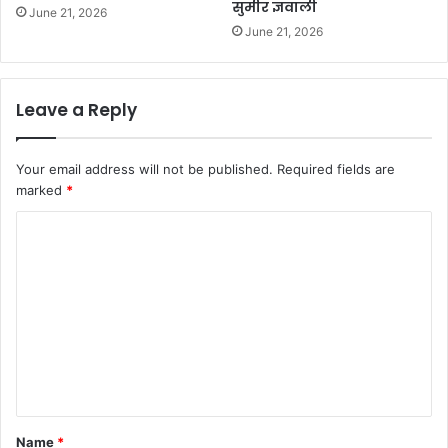
सुमीर ज्ञवाली
June 21, 2026
June 21, 2026
Leave a Reply
Your email address will not be published.
Required fields are
marked
*
C
o
m
m
e
n
t
*
Name
*