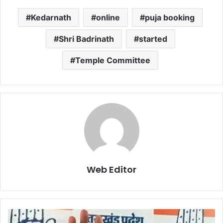
Kedarnath
online
puja booking
Shri Badrinath
started
Temple Committee
Web Editor