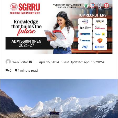
Web Editor
S
April 15, 2024
Last Updated: April 15, 2024
e
0
1 minute read
n
d
a
n
e
m
a