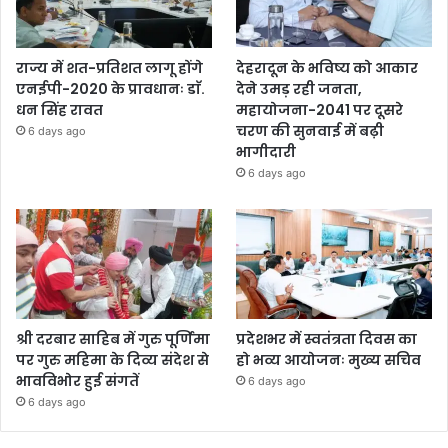
राज्य में शत-प्रतिशत लागू होंगे
देहरादून के भविष्य को आकार
एनईपी-2020 के प्रावधानः डाॅ.
देने उमड़ रही जनता,
धन सिंह रावत
महायोजना-2041 पर दूसरे
चरण की सुनवाई में बढ़ी
6 days ago
भागीदारी
6 days ago
श्री दरबार साहिब में गुरु पूर्णिमा
प्रदेशभर में स्वतंत्रता दिवस का
पर गुरु महिमा के दिव्य संदेश से
हो भव्य आयोजनः मुख्य सचिव
भावविभोर हुई संगतें
6 days ago
6 days ago