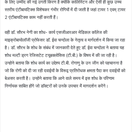
के लिए उम्मीद की नई उगती किरण है क्योकि कालिस्टिन और ऐसी ही कुछ उच्च
स्तरीय एंटीबायटिक्स विशेषकर गंभीर रोगियों में दी जाती है जहां टायर 1 एवम् टायर
2 एंटीबायटिक्स काम नहीं करती हैं।
वही डाॅ. सौरभ नेगी का शोध- कार्य एसजीआरआर मेडिकल काॅलेज की
माइक्रोबायोलाॅजी प्रोफेसर डाॅ. ईवा चन्दोला के नेतृत्व व मार्गदर्शन में किया जा रहा
है। डाॅ. सौरभ के शोध के संबंध में जानकारी देते हुए डाॅ. ईवा चन्दोला ने बताया यह
शोध मल्टी ड्रग रेजिसटेट टयूबक्लोसिस (टी.बी.) के विषय में की जा रही है।
उन्होने बताया कि शोध कार्य का उद्देश्य टी.बी. रोगाणु के उन जीन को पहचानना है
जो कि रोगी को दी जा रही दवाईयों के विरूद्व प्रतिरोधक क्षमता पैदा कर दवाईयों को
बेअसर करती है। उन्होने बताया कि आने वाले समय में इस शोध के परिणाम
निर्णायक साबित होंगे जो डाॅक्टरों को उनके उपचार मेें मागदर्शन करेंगे।