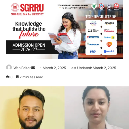
Web Editor
S
March 2, 2025
Last Updated: March 2, 2025
e
0
2 minutes read
n
d
a
n
e
m
a