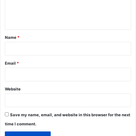
e
n
t
*
Name
*
Email
*
Website
Save my name, email, and website in this browser for the next
time I comment.