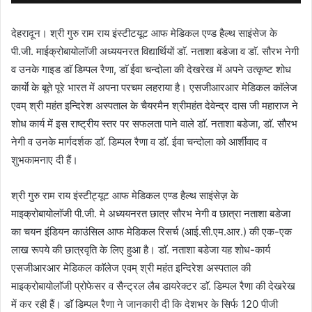
देहरादून। श्री गुरु राम राय इंस्टीटयूट आफ मेडिकल एण्ड हैल्थ साइंसेज के
पी.जी. माईक्रोबायोलाॅजी अध्ययनरत विद्यार्थियों डाॅ. नताशा बडेजा व डाॅ. सौरभ नेगी
व उनके गाइड डाॅ डिम्पल रैणा, डाॅ ईवा चन्दोला की देखरेख में अपने उत्कृष्ट शोध
कार्याे के बूते पूरे भारत में अपना परचम लहराया है। एसजीआरआर मेडिकल काॅलेज
एवम् श्री महंत इन्दिरेश अस्पताल के चैयरमैन श्रीमहंत देवेन्द्र दास जी महाराज ने
शोध कार्य में इस राष्ट्रीय स्तर पर सफलता पाने वाले डाॅ. नताशा बडेजा, डाॅ. सौरभ
नेगी व उनके मार्गदर्शक डाॅ. डिम्पल रैणा व डाॅ. ईवा चन्दोला को आर्शीवाद व
शुभकामनाए दी हैं।
श्री गुरु राम राय इंस्टीट्यूट आफ मेडिकल एण्ड हैल्थ साइंसेज़ के
माइक्रोबायोलाॅजी पी.जी. मे अध्ययनरत छात्र सौरभ नेगी व छात्रा नताशा बडेजा
का चयन इंडियन काउंसिल आफ मेडिकल रिसर्च (आई.सी.एम.आर.) की एक-एक
लाख रूपये की छात्रवृति के लिए हुआ है। डाॅ. नताशा बडेजा यह शोध-कार्य
एसजीआरआर मेडिकल काॅलेज एवम् श्री महंत इन्दिरेश अस्पताल की
माइक्रोबायोलाॅजी प्रोफेसर व सैन्ट्रल लैब डायरेक्टर डाॅ. डिम्पल रैणा की देखरेख
में कर रही हैं। डाॅ डिम्पल रैणा ने जानकारी दी कि देशभर के सिर्फ 120 पीजी