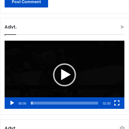
Advt.
Video
Player
00:00
02:00
Advt.