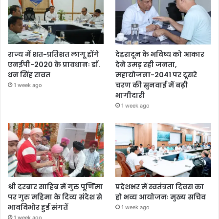
राज्य में शत-प्रतिशत लागू होंगे
देहरादून के भविष्य को आकार
एनईपी-2020 के प्रावधानः डाॅ.
देने उमड़ रही जनता,
धन सिंह रावत
महायोजना-2041 पर दूसरे
चरण की सुनवाई में बढ़ी
1 week ago
भागीदारी
1 week ago
श्री दरबार साहिब में गुरु पूर्णिमा
प्रदेशभर में स्वतंत्रता दिवस का
पर गुरु महिमा के दिव्य संदेश से
हो भव्य आयोजनः मुख्य सचिव
भावविभोर हुई संगतें
1 week ago
1 week ago