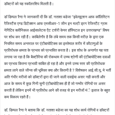
डाॅक्टरों को यह स्काॅलरशिप मिलती है।
डाॅ डिम्पल रैणा ने जानकारी दी कि डाॅ. नताशा बडेजा “इवेल्यूएशन आफ काॅलिस्टिन
रैजिस्टैंस एण्ड डिटैक्शन आफ एमसीआर-1 जीन इन मल्टी ड्रग रेजिस्टैंट ग्राम
नेगिटिव क्लीनिकल आईसालेटस एैट टर्शरी केयर हाॅस्पिटल इन उत्तराखण्ड” विषय
पर शोध कर रही हैं। काबिलेगौर है कि लंबे समय तक किसी मरीज़ के द्वारा एक
नियमित समय अन्तराल पर एंटीबायोटिक्स का इस्तेमाल शरीर में कीटाणुओं के
प्रतिरोधक क्षमता के प्रभाव को प्रभावित करता है। इस शोध के अन्तर्गत यह पता
लगाया जा रहा है कि बैक्टीरिया की रोकथाम में उच्च श्रेणी की एंटीबायोटिक्स दवाओं
का प्रभाव कितना प्रभावी साबित हो रहा है और इनमे उच्च स्तर की प्रतिरोधक
क्षमता लाने वाले जीन्स की भूमिका क्या और कितनी है ? विशेषकर आई.सी.यू. मे भर्ती
अति गंभीर मरीजो को डाॅक्टरों द्वारा दी जाने वाली दवाईया असर नही करती और
आज के समय में कुछ गिनी चुनी एंटीबायोटिक्स ही हैं जो गम्भीर रोगियों पर असर
करती हैं लेकिन इनमें भी प्रतिरोध आने की वजह से इन मरीजों मंे इलाज के बहुत
कम विकल्प रहते हैं।
डाॅ. डिम्पल रैणा ने बताया कि डाॅ. नताशा बडेजा का यह शोध कार्य रोगियों व डाॅक्टरों