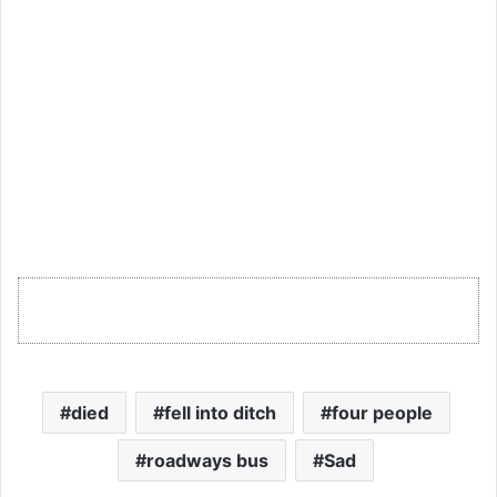
died
fell into ditch
four people
roadways bus
Sad