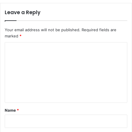
Leave a Reply
Your email address will not be published.
Required fields are
marked
*
C
o
m
m
e
n
t
*
Name
*