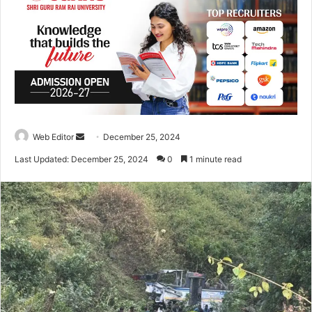
Web Editor
S
December 25, 2024
e
Last Updated: December 25, 2024
0
1 minute read
n
d
a
n
e
m
a
i
l