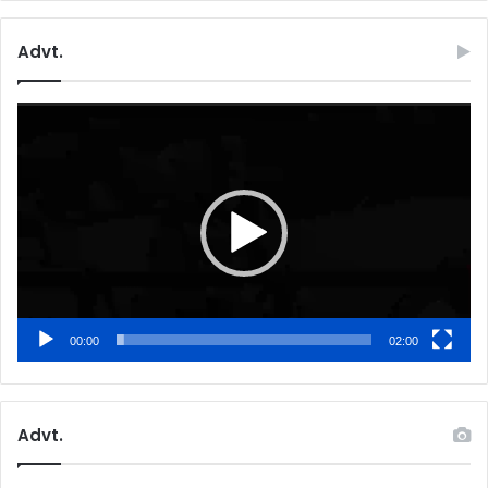
Advt.
Video
Player
00:00
02:00
Advt.