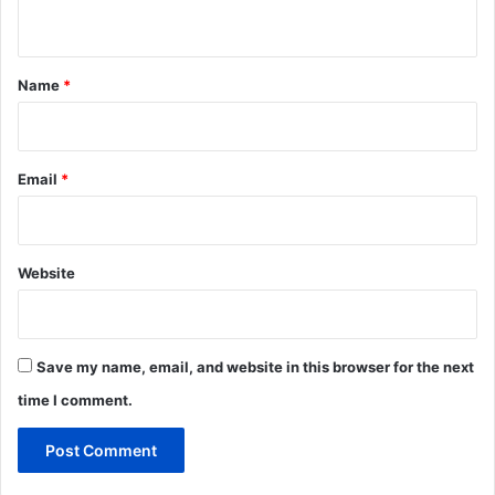
n
t
*
Name
*
Email
*
Website
Save my name, email, and website in this browser for the next
time I comment.