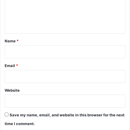
m
e
n
t
*
Name
*
Email
*
Website
Save my name, email, and website in this browser for the next
time I comment.