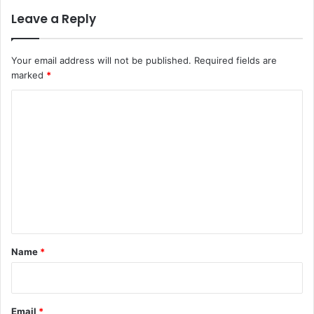
Leave a Reply
Your email address will not be published.
Required fields are
marked
*
C
o
m
m
e
n
t
*
Name
*
Email
*