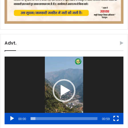
Advt.
Video
Player
00:00
00:59