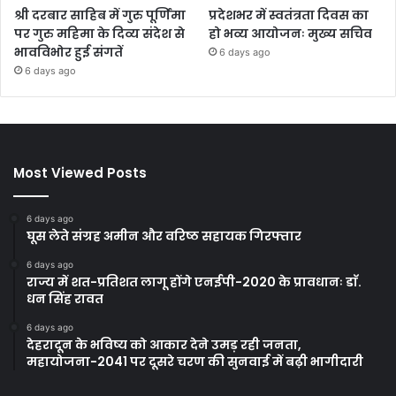
श्री दरबार साहिब में गुरु पूर्णिमा
प्रदेशभर में स्वतंत्रता दिवस का
पर गुरु महिमा के दिव्य संदेश से
हो भव्य आयोजनः मुख्य सचिव
भावविभोर हुई संगतें
6 days ago
6 days ago
Most Viewed Posts
6 days ago
घूस लेते संग्रह अमीन और वरिष्ठ सहायक गिरफ्तार
6 days ago
राज्य में शत-प्रतिशत लागू होंगे एनईपी-2020 के प्रावधानः डाॅ.
धन सिंह रावत
6 days ago
देहरादून के भविष्य को आकार देने उमड़ रही जनता,
महायोजना-2041 पर दूसरे चरण की सुनवाई में बढ़ी भागीदारी