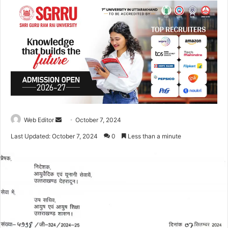
Web Editor
S
October 7, 2024
e
Last Updated: October 7, 2024
0
Less than a minute
n
d
a
n
e
m
a