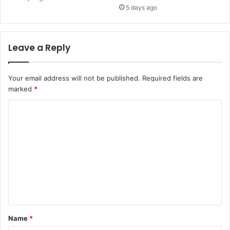
5 days ago
Leave a Reply
Your email address will not be published.
Required fields are
marked
*
C
o
m
m
e
n
t
*
Name
*