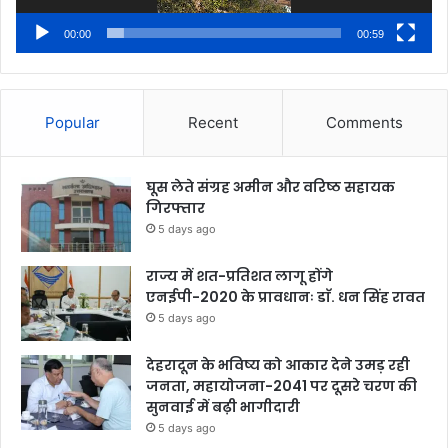
00:00
00:59
Popular
Recent
Comments
घूस लेते संग्रह अमीन और वरिष्ठ सहायक
गिरफ्तार
5 days ago
राज्य में शत-प्रतिशत लागू होंगे
एनईपी-2020 के प्रावधानः डाॅ. धन सिंह रावत
5 days ago
देहरादून के भविष्य को आकार देने उमड़ रही
जनता, महायोजना-2041 पर दूसरे चरण की
सुनवाई में बढ़ी भागीदारी
5 days ago