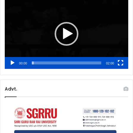
Video
Player
00:00
02:00
Advt.