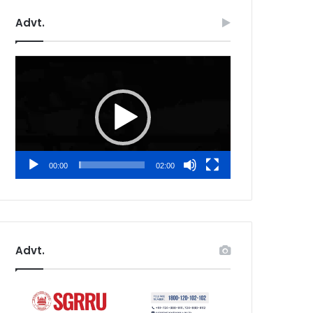
Advt.
Video
Player
00:00
02:00
Advt.