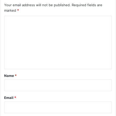
Your email address will not be published.
Required fields are
marked
*
C
o
m
m
e
n
t
*
Name
*
Email
*