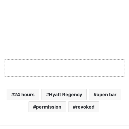
24 hours
Hyatt Regency
open bar
permission
revoked