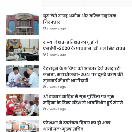
घूस लेते संग्रह अमीन और वरिष्ठ सहायक
गिरफ्तार
2 weeks ago
राज्य में शत-प्रतिशत लागू होंगे
एनईपी-2020 के प्रावधानः डाॅ. धन सिंह रावत
2 weeks ago
देहरादून के भविष्य को आकार देने उमड़ रही
जनता, महायोजना-2041 पर दूसरे चरण की
सुनवाई में बढ़ी भागीदारी
2 weeks ago
श्री दरबार साहिब में गुरु पूर्णिमा पर गुरु
महिमा के दिव्य संदेश से भावविभोर हुई संगतें
2 weeks ago
प्रदेशभर में स्वतंत्रता दिवस का हो भव्य
आयोजनः मुख्य सचिव