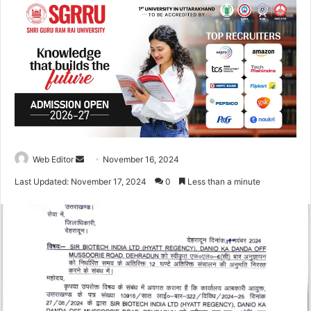
Web Editor
S
November 16, 2024
e
Last Updated: November 17, 2024
0
Less than a minute
n
d
a
n
e
m
a
i