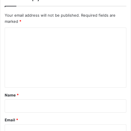
Your email address will not be published.
Required fields are
marked
*
C
o
m
m
e
n
t
*
Name
*
Email
*