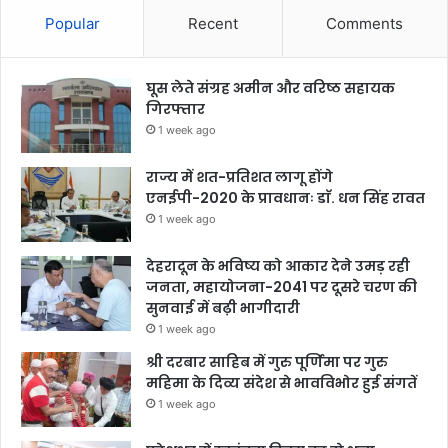
Popular
Recent
Comments
घूस लेते संग्रह अमीन और वरिष्ठ सहायक
गिरफ्तार
1 week ago
राज्य में शत-प्रतिशत लागू होंगे
एनईपी-2020 के प्रावधानः डाॅ. धन सिंह रावत
1 week ago
देहरादून के भविष्य को आकार देने उमड़ रही
जनता, महायोजना-2041 पर दूसरे चरण की
सुनवाई में बढ़ी भागीदारी
1 week ago
श्री दरबार साहिब में गुरु पूर्णिमा पर गुरु
महिमा के दिव्य संदेश से भावविभोर हुई संगतें
1 week ago