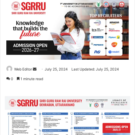
Web Editor
S
July 25, 2024
Last Updated: July 25, 2024
e
0
1 minute read
n
d
a
n
e
m
a
i