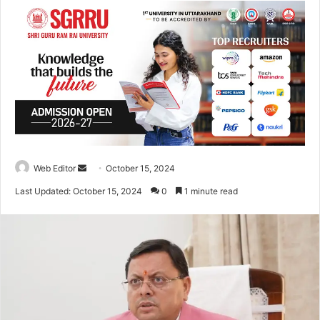
Web Editor
S
October 15, 2024
e
Last Updated: October 15, 2024
0
1 minute read
n
d
a
n
e
m
a