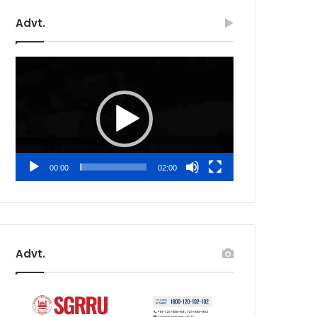
Advt.
Video
Player
00:00
02:00
Advt.