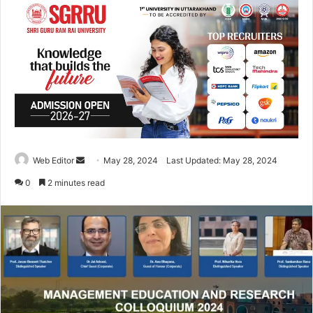
Web Editor
S
May 28, 2024
Last Updated: May 28, 2024
e
0
2 minutes read
n
d
a
n
e
m
a
i