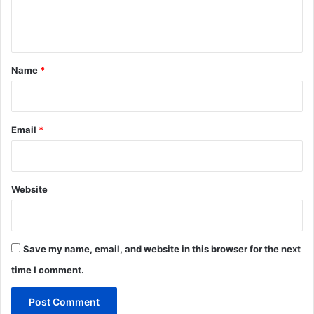
e
n
t
*
Name
*
Email
*
Website
Save my name, email, and website in this browser for the next
time I comment.