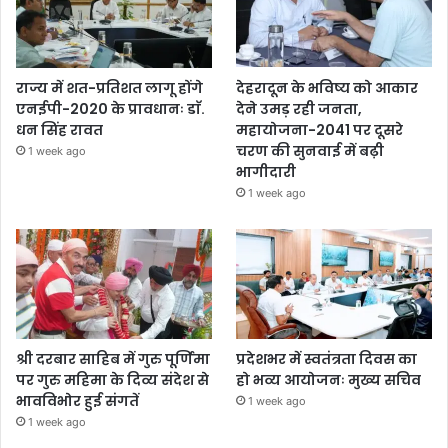
राज्य में शत-प्रतिशत लागू होंगे
देहरादून के भविष्य को आकार
एनईपी-2020 के प्रावधानः डाॅ.
देने उमड़ रही जनता,
धन सिंह रावत
महायोजना-2041 पर दूसरे
चरण की सुनवाई में बढ़ी
1 week ago
भागीदारी
1 week ago
श्री दरबार साहिब में गुरु पूर्णिमा
प्रदेशभर में स्वतंत्रता दिवस का
पर गुरु महिमा के दिव्य संदेश से
हो भव्य आयोजनः मुख्य सचिव
भावविभोर हुई संगतें
1 week ago
1 week ago