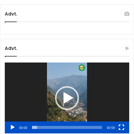
Advt.
Advt.
Video
Player
00:00
00:59