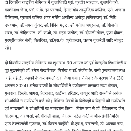
दो दिवसीय राष्ट्रीय सेमिनार में कुलाधिपति प्रो. प्रदीप भारद्वाज, कुलपति प्रो.
काशीनाथ जेना, प्रो. ए.के. झा प्राचार्य, हिमालयीय आयुर्वेदिक काॅलेज, प्रो. अंजना
विलियम्स, प्राचार्य काॅलेज ऑफ नर्सिंग अरविन्द अरोड़ा,(रजिस्टार) डाॅ. निधि
उपाध्याय, डाॅ. ममता कुंवर, डाॅ. विपिन भट्ट, डाॅ. मनीषा अग्रवाल, डाॅ. शिवानी
रावत, डाॅ. रोहित पाल, डाॅ. साक्षी, डाॅ. महेश जगोठा, डाॅ. दीपाली तोमर, पूजा दीवान,
गुरप्रीत कौर सैनी, निहारिका, डाॅ.एस.के. श्रीवास्तव, ऋषभ कुकरेती आदि मौजूद
रहे।
दो दिवसीय राष्ट्रीय सेमिनार का शुभारम्भ 30 अगस्त को पूर्व केन्द्रीय शिक्षामंत्री व
पूर्व मुख्यमंत्री डाॅ. रमेश पोखरियाल ‘निशंक’ व डाॅ. संजीव के. सनी पुस्तकालयाध्यक्ष
आई.आई.टी. रुड़की के कर कमलों द्वारा किया गया। सेमिनार के प्रथम दिन (30
अगस्त 2024) अनेक राज्यों के शोधार्थियों ने पंजीकरण करवाया तथा भोपाल,
गुजरात, दिल्ली, आगरा, हैदराबाद, खटीमा, हरिद्वार, जयपुर आदि राज्यों से अनेक
शोधार्थियों ने उपस्थिति दर्ज की। विभिन्न विषयों के विशेषज्ञों व विद्वानों की उपस्थिति
एवं व्याख्यानों, ने शोधार्थियों का मार्गदर्शन किया। विशेष रूप से डाॅ. विवेकानन्द जैन,
बी.एच.यू., वाराणसी, डाॅ. गीताली शाहा, जी.एच. पटेल काॅलेज ऑफ इंजीनियरिंग
एण्ड टेक्नोलाॅजी गुजरात, डाॅ. किरन चतुर्वेदी, बी.एच.यू. वाराणसी, डाॅ. अलका राय,