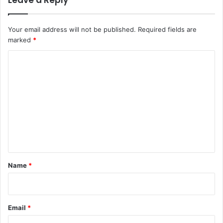
Your email address will not be published.
Required fields are
marked
*
C
o
m
m
e
n
t
*
Name
*
Email
*