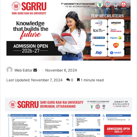
Web Editor
S
November 6, 2024
e
Last Updated: November 7, 2024
0
1 minute read
n
d
a
n
e
m
a
i