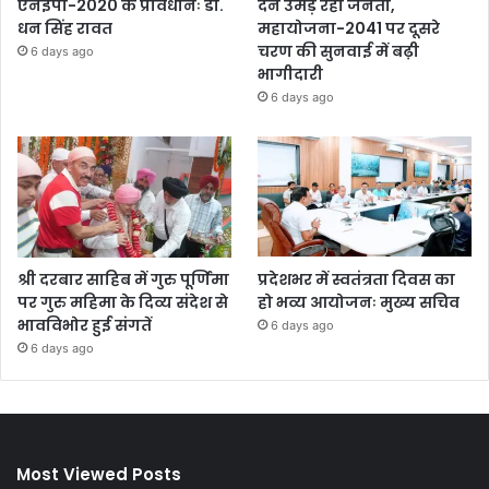
एनईपी-2020 के प्रावधानः डाॅ.
देने उमड़ रही जनता,
धन सिंह रावत
महायोजना-2041 पर दूसरे
चरण की सुनवाई में बढ़ी
6 days ago
भागीदारी
6 days ago
श्री दरबार साहिब में गुरु पूर्णिमा
प्रदेशभर में स्वतंत्रता दिवस का
पर गुरु महिमा के दिव्य संदेश से
हो भव्य आयोजनः मुख्य सचिव
भावविभोर हुई संगतें
6 days ago
6 days ago
Most Viewed Posts