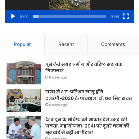
00:00
00:59
Popular
Recent
Comments
घूस लेते संग्रह अमीन और वरिष्ठ सहायक
गिरफ्तार
6 days ago
राज्य में शत-प्रतिशत लागू होंगे
एनईपी-2020 के प्रावधानः डाॅ. धन सिंह रावत
6 days ago
देहरादून के भविष्य को आकार देने उमड़ रही
जनता, महायोजना-2041 पर दूसरे चरण की
सुनवाई में बढ़ी भागीदारी