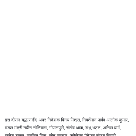
इस दौरान यूयूएसडीए अपर निदेशक विनय मिश्रा, निवर्तमान पार्षद आलोक कुमार,
मंडल मंत्री नवीन नौटियाल, गोपालपुरी, संतोष थापा, शंभू भट्ट, अनिल वर्मा,
राजेश ठाकुर, सत्येंद्र बिष्ट, सोनू सरदार, प्रोजेक्ट मैनेजर संजय तिवारी,