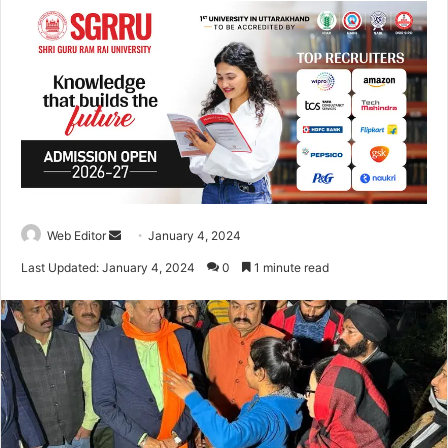
Web Editor
S
January 4, 2024
e
Last Updated: January 4, 2024
0
1 minute read
n
d
a
n
e
m
a