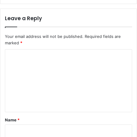
Leave a Reply
Your email address will not be published.
Required fields are
marked
*
C
o
m
m
e
n
t
*
Name
*