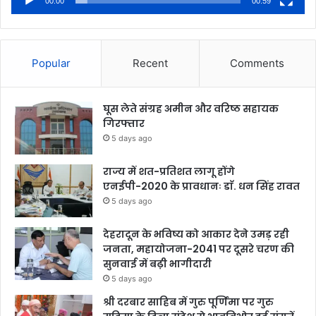
00:00
00:59
Popular
Recent
Comments
घूस लेते संग्रह अमीन और वरिष्ठ सहायक
गिरफ्तार
5 days ago
राज्य में शत-प्रतिशत लागू होंगे
एनईपी-2020 के प्रावधानः डाॅ. धन सिंह रावत
5 days ago
देहरादून के भविष्य को आकार देने उमड़ रही
जनता, महायोजना-2041 पर दूसरे चरण की
सुनवाई में बढ़ी भागीदारी
5 days ago
श्री दरबार साहिब में गुरु पूर्णिमा पर गुरु