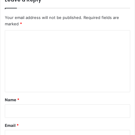
Your email address will not be published.
Required fields are
marked
*
C
o
m
m
e
n
t
*
Name
*
Email
*