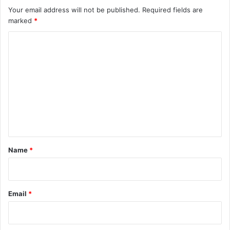
Your email address will not be published.
Required fields are
marked
*
C
o
m
m
e
n
t
*
Name
*
Email
*