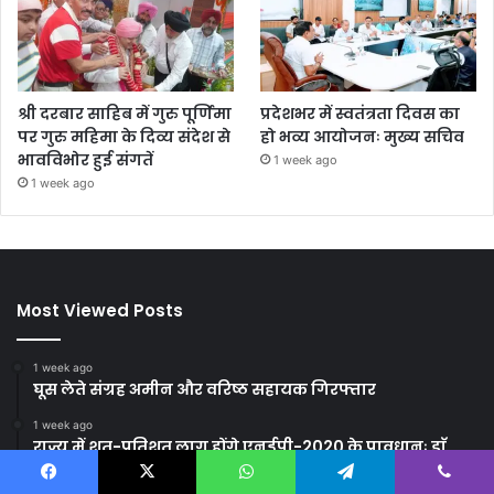
श्री दरबार साहिब में गुरु पूर्णिमा
प्रदेशभर में स्वतंत्रता दिवस का
पर गुरु महिमा के दिव्य संदेश से
हो भव्य आयोजनः मुख्य सचिव
भावविभोर हुई संगतें
1 week ago
1 week ago
Most Viewed Posts
1 week ago
घूस लेते संग्रह अमीन और वरिष्ठ सहायक गिरफ्तार
1 week ago
राज्य में शत-प्रतिशत लागू होंगे एनईपी-2020 के प्रावधानः डाॅ.
धन सिंह रावत