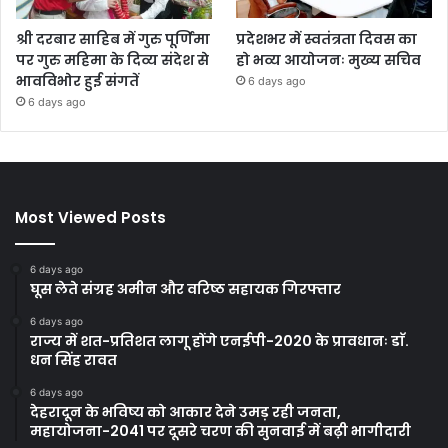
श्री दरबार साहिब में गुरु पूर्णिमा
प्रदेशभर में स्वतंत्रता दिवस का
पर गुरु महिमा के दिव्य संदेश से
हो भव्य आयोजनः मुख्य सचिव
भावविभोर हुई संगतें
6 days ago
6 days ago
Most Viewed Posts
6 days ago
घूस लेते संग्रह अमीन और वरिष्ठ सहायक गिरफ्तार
6 days ago
राज्य में शत-प्रतिशत लागू होंगे एनईपी-2020 के प्रावधानः डाॅ.
धन सिंह रावत
6 days ago
देहरादून के भविष्य को आकार देने उमड़ रही जनता,
महायोजना-2041 पर दूसरे चरण की सुनवाई में बढ़ी भागीदारी