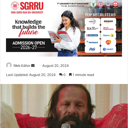
Web Editor
S
August 20, 2024
e
Last Updated: August 20, 2024
0
1 minute read
n
d
a
n
e
m
a
i