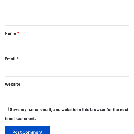
e
n
t
*
Name
*
Email
*
Website
Save my name, email, and website in this browser for the next
time I comment.