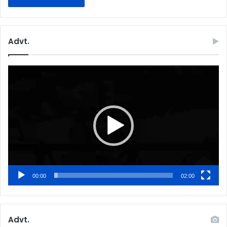
Advt.
Video
Player
00:00
02:00
Advt.