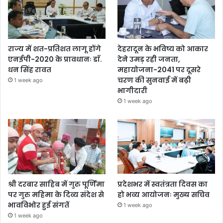
राज्य में शत-प्रतिशत लागू होंगे
देहरादून के भविष्य को आकार
एनईपी-2020 के प्रावधानः डाॅ.
देने उमड़ रही जनता,
धन सिंह रावत
महायोजना-2041 पर दूसरे
चरण की सुनवाई में बढ़ी
1 week ago
भागीदारी
1 week ago
श्री दरबार साहिब में गुरु पूर्णिमा
प्रदेशभर में स्वतंत्रता दिवस का
पर गुरु महिमा के दिव्य संदेश से
हो भव्य आयोजनः मुख्य सचिव
भावविभोर हुई संगतें
1 week ago
1 week ago