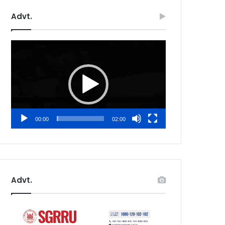
Advt.
Video
Player
00:00
02:00
Advt.