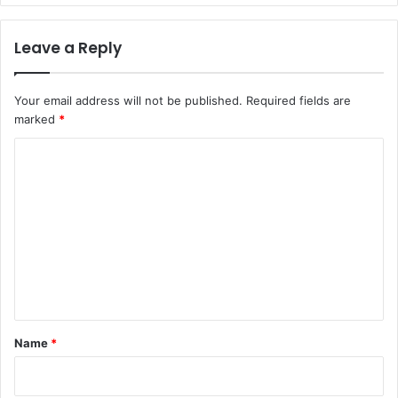
Leave a Reply
Your email address will not be published.
Required fields are
marked
*
C
o
m
m
e
n
t
*
Name
*