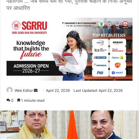
पहलगाम ... जब समय थम सा गया, पुस्तक चौहान के निजी अनुभव
पर आधारित
Web Editor
S
April 22, 2026
Last Updated: April 22, 2026
e
0
1 minute read
n
d
a
n
e