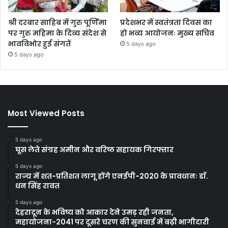
श्री दरबार साहिब में गुरु पूर्णिमा
प्रदेशभर में स्वतंत्रता दिवस का
पर गुरु महिमा के दिव्य संदेश से
हो भव्य आयोजनः मुख्य सचिव
भावविभोर हुई संगतें
5 days ago
5 days ago
Most Viewed Posts
5 days ago
घूस लेते संग्रह अमीन और वरिष्ठ सहायक गिरफ्तार
5 days ago
राज्य में शत-प्रतिशत लागू होंगे एनईपी-2020 के प्रावधानः डाॅ.
धन सिंह रावत
5 days ago
देहरादून के भविष्य को आकार देने उमड़ रही जनता,
महायोजना-2041 पर दूसरे चरण की सुनवाई में बढ़ी भागीदारी