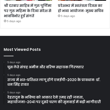
श्री दरबार साहिब में गुरु पूर्णिमा
प्रदेशभर में स्वतंत्रता दिवस का
पर गुरु महिमा के दिव्य संदेश से
हो भव्य आयोजनः मुख्य सचिव
भावविभोर हुई संगतें
5 days ago
5 days ago
Most Viewed Posts
5 days ago
घूस लेते संग्रह अमीन और वरिष्ठ सहायक गिरफ्तार
5 days ago
राज्य में शत-प्रतिशत लागू होंगे एनईपी-2020 के प्रावधानः डाॅ.
धन सिंह रावत
5 days ago
देहरादून के भविष्य को आकार देने उमड़ रही जनता,
महायोजना-2041 पर दूसरे चरण की सुनवाई में बढ़ी भागीदारी