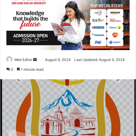
Web Editor
S
August 9, 2024
Last Updated: August 9, 2024
e
0
1 minute read
n
d
a
n
e
m
a
i
l