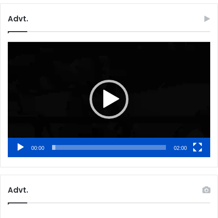
Advt.
Video
Player
00:00
02:00
Advt.