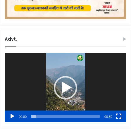
Advt.
Video
Player
00:00
00:59