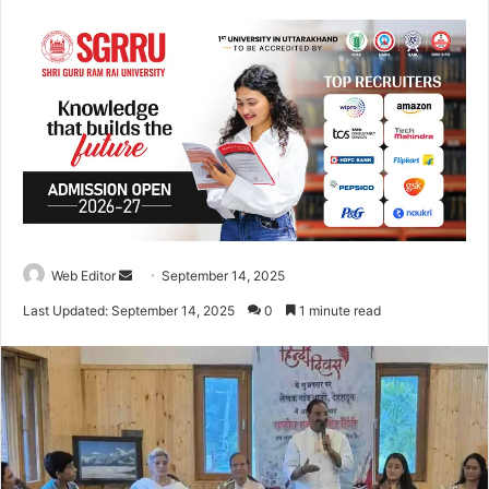
Web Editor
S
September 14, 2025
e
Last Updated: September 14, 2025
0
1 minute read
n
d
a
n
e
m
a