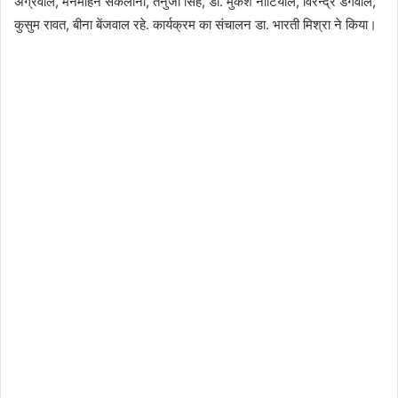
अग्रवाल, मनमोहन सकलानी, तनुजा सिंह, डा. मुकेश नौटियाल, विरेन्द्र डंगवाल,
कुसुम रावत, बीना बेंजवाल रहे. कार्यक्रम का संचालन डा. भारती मिश्रा ने किया।