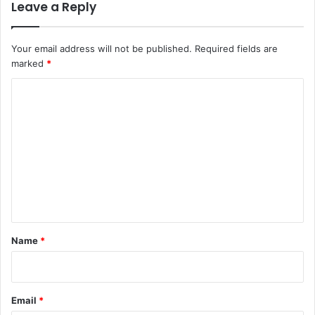
Leave a Reply
Your email address will not be published.
Required fields are
marked
*
C
o
m
m
e
n
t
*
Name
*
Email
*