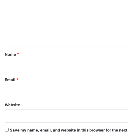
m
m
e
n
t
*
Name
*
Email
*
Website
Save my name, email, and website in this browser for the next