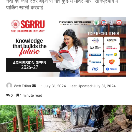
नदी का जल स्तर बढ़ने से गौरीकुंड में मंदिर और सोनप्रयाग में
पार्किंग खाली करवाई
Web Editor
S
July 31, 2024
Last Updated: July 31, 2024
e
0
1 minute read
n
d
a
n
e